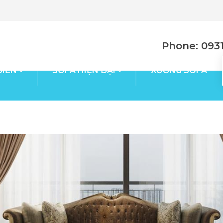
Phone: 0931
ĐIỂN
SOFA HIỆN ĐẠI
XƯỞNG SOFA