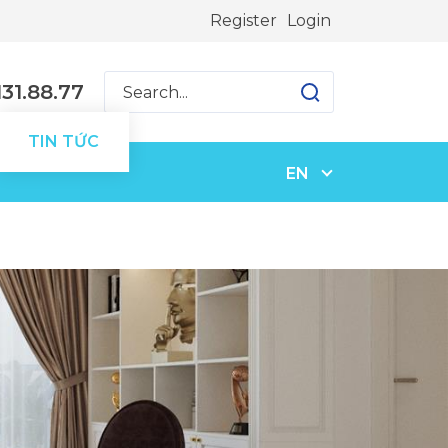
Register
Login
31.88.77
TIN TỨC
EN