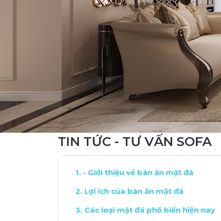
TIN TỨC - TƯ VẤN SOFA
- Giới thiệu về bàn ăn mặt đá
Lợi ích của bàn ăn mặt đá
Các loại mặt đá phổ biến hiện nay