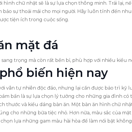
 hình chữ nhật sẽ là sự lựa chọn thông minh. Trái lại, 
ảm bảo sự thoải mái cho mọi người. Hãy luôn tính đến n
ợc tiện ích trong cuộc sống.
 ăn mặt đá
sang trọng mà còn rất bền bỉ, phù hợp với nhiều kiểu n
 phổ biến hiện nay
 vân tự nhiên độc đáo, nhưng lại cần được bảo trì kỹ lư
ám bẩn là sự lựa chọn lý tưởng cho những gia đình có trẻ
ch thước và kiểu dáng bàn ăn. Một bàn ăn hình chữ nhật
 cúng cho những bữa tiệc nhỏ. Hơn nữa, màu sắc của m
ãy chọn lựa những gam màu hài hòa để làm nổi bật không