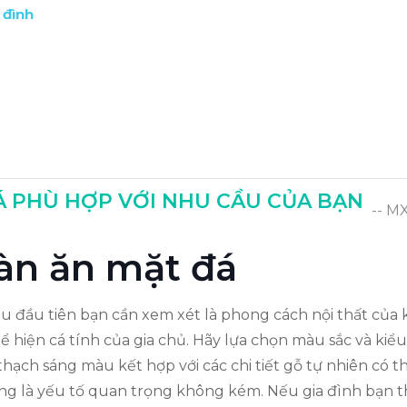
 đình
 PHÙ HỢP VỚI NHU CẦU CỦA BẠN
-- M
bàn ăn mặt đá
iều đầu tiên bạn cần xem xét là phong cách nội thất củ
hể hiện cá tính của gia chủ. Hãy lựa chọn màu sắc và ki
ạch sáng màu kết hợp với các chi tiết gỗ tự nhiên có thể
ũng là yếu tố quan trọng không kém. Nếu gia đình bạn 