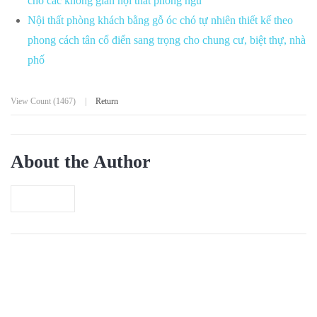
Cách Bố Trí Sofa Trong Phòng Ngủ Master Để
Tăng Diện Tích
Sản phẩm kệ tivi gỗ óc chó hiện đại nhỏ đẹp này
rất phù hợp cho các không gian nội thất phòng
ngủ
Nội thất phòng khách bằng gỗ óc chó tự nhiên
thiết kế theo phong cách tân cổ điển sang trọng
cho chung cư, biệt thự, nhà phố
View Count (1467)
|
Return
About the Author