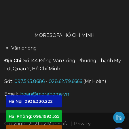
MORESOFA HỒ CHÍ MINH
Văn phòng
Địa Chỉ
: Số 144 Đồng Văn Cống, Phường Thạnh Mỹ
Lợi, Quận 2, Hồ Chí Minh
Sđt:
097.543.8686
-
028.62.79.6666
(Mr Hoàn)
Email:
hoan@morehome.vn
Hà Nội: 0936.330.222
Hải Phòng: 096.1993.555
Copyright 2021 by
Moresofa
|
Privacy