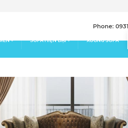
Phone: 0931
ĐIỂN
SOFA HIỆN ĐẠI
XƯỞNG SOFA