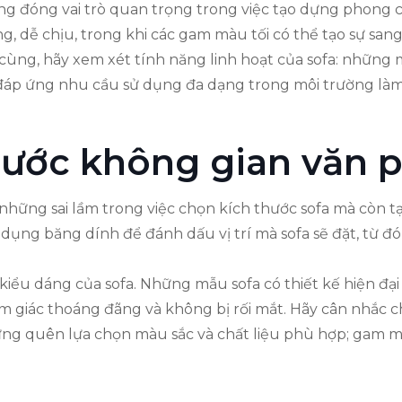
cũng đóng vai trò quan trọng trong việc tạo dựng phong
g, dễ chịu, trong khi các gam màu tối có thể tạo sự san
cùng, hãy xem xét tính năng linh hoạt của sofa: những 
, đáp ứng nhu cầu sử dụng đa dạng trong môi trường làm 
thước không gian văn 
hững sai lầm trong việc chọn kích thước sofa mà còn tạo
 dụng băng dính để đánh dấu vị trí mà sofa sẽ đặt, từ đ
kiểu dáng của sofa. Những mẫu sofa có thiết kế hiện đạ
m giác thoáng đãng và không bị rối mắt. Hãy cân nhắc c
ng quên lựa chọn màu sắc và chất liệu phù hợp; gam m